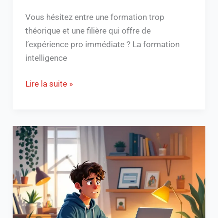
Vous hésitez entre une formation trop
théorique et une filière qui offre de
l’expérience pro immédiate ? La formation
intelligence
Lire la suite »
Accédez
facilement
à
votre
ENT41
:
Guide