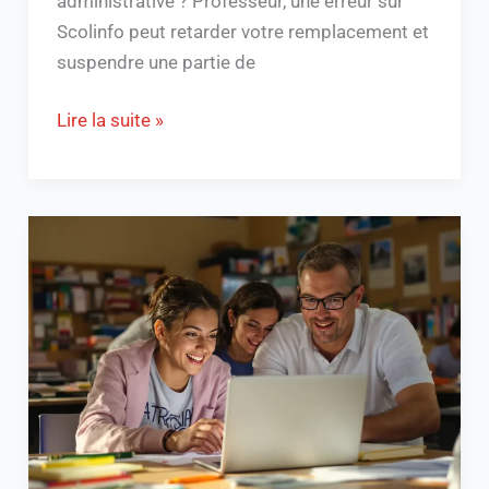
administrative ? Professeur, une erreur sur
Scolinfo peut retarder votre remplacement et
suspendre une partie de
Lire la suite »
Découvrez
AtriumPACA
:
votre
guide
de
la
plateforme
éducative