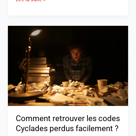
Comment
retrouver
les
codes
Cyclades
perdus
facilement
?
Comment retrouver les codes
Cyclades perdus facilement ?