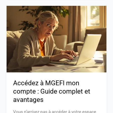
Accédez
à
MGEFI
mon
compte
:
Guide
complet
et
avantages
Accédez à MGEFI mon
compte : Guide complet et
avantages
Vous n’arrivez pas à accéder à votre espace