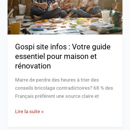
guide
essentiel
pour
maison
et
rénovation
Gospi site infos : Votre guide
essentiel pour maison et
rénovation
Marre de perdre des heures à trier des
conseils bricolage contradictoires? 68 % des
Français préfèrent une source claire et
Lire la suite »