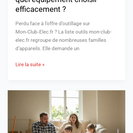
efficacement ?
Perdu face à l’offre d’outillage sur
Mon‑Club‑Elec.fr ? La liste outils mon-club-
elec.fr regroupe de nombreuses familles
d’appareils. Elle demande un
Lire la suite »
Gospi
site
infos
:
Votre