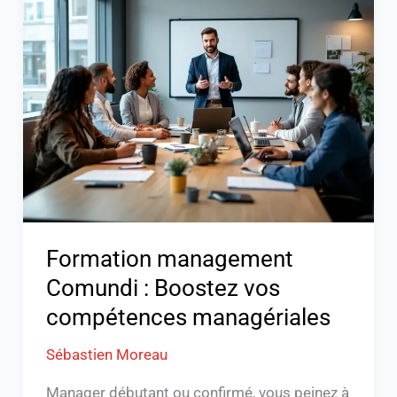
management
Comundi
:
Boostez
vos
compétences
managériales
Formation management
Comundi : Boostez vos
compétences managériales
Sébastien Moreau
Manager débutant ou confirmé, vous peinez à