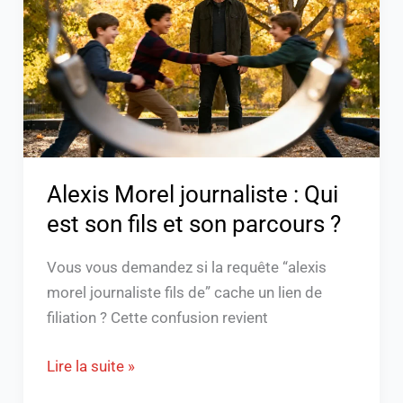
:
Qui
est
son
fils
et
son
parcours
Alexis Morel journaliste : Qui
?
est son fils et son parcours ?
Vous vous demandez si la requête “alexis
morel journaliste fils de” cache un lien de
filiation ? Cette confusion revient
Lire la suite »