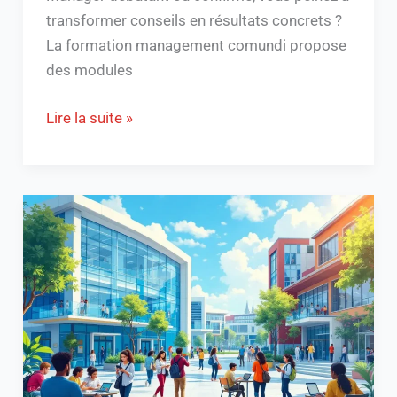
transformer conseils en résultats concrets ?
La formation management comundi propose
des modules
Lire la suite »
“Découvrez
l’école
informatique
Nexa
:
formations
et
avis”