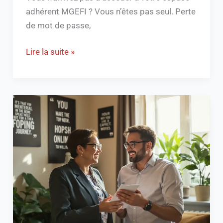
adhérent MGEFI ? Vous n’êtes pas seul. Perte
de mot de passe,
Lire la suite »
Comment
rédiger
une
appréciation
du
stagiaire
efficace
?