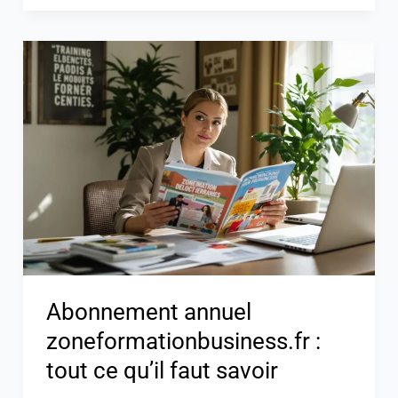
Abonnement
annuel
zoneformationbusiness.fr
:
tout
ce
qu’il
faut
savoir
Abonnement annuel
zoneformationbusiness.fr :
tout ce qu’il faut savoir