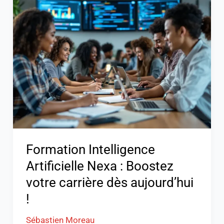
Intelligence
Artificielle
Nexa
:
Boostez
votre
carrière
dès
aujourd’hui
!
Formation Intelligence
Artificielle Nexa : Boostez
votre carrière dès aujourd’hui
!
Sébastien Moreau