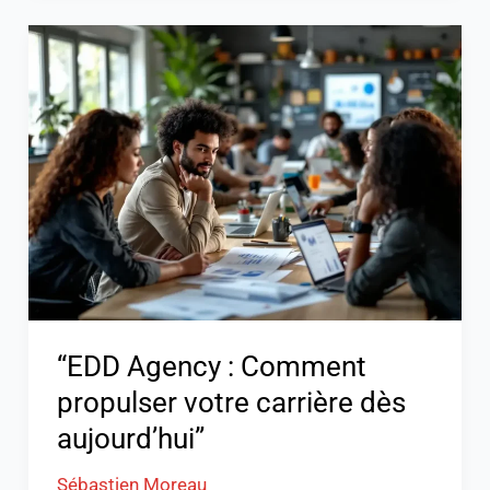
“EDD
Agency
:
Comment
propulser
votre
carrière
dès
aujourd’hui”
“EDD Agency : Comment
propulser votre carrière dès
aujourd’hui”
Sébastien Moreau