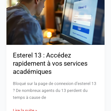
Accédez
rapidement
à
vos
services
académiques
Esterel 13 : Accédez
rapidement à vos services
académiques
Bloqué sur la page de connexion d’esterel 13
? De nombreux agents du 13 perdent du
temps à cause de
Lire la suite »