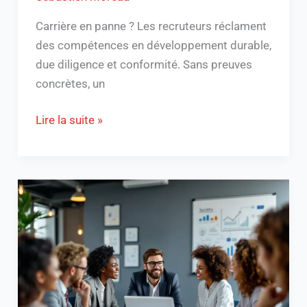
Carrière en panne ? Les recruteurs réclament
des compétences en développement durable,
due diligence et conformité. Sans preuves
concrètes, un
Lire la suite »
Devenir
un
Certified
Association
Executive
:
Boostez