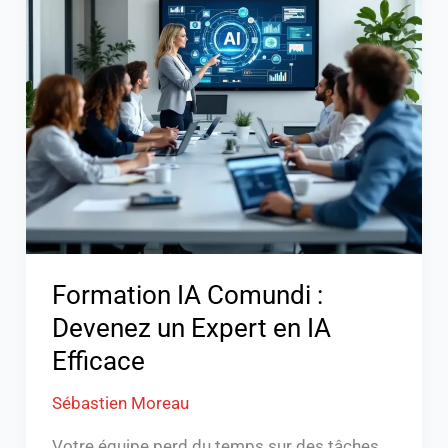
IA
Comundi
:
Devenez
un
Expert
en
IA
Efficace
Formation IA Comundi :
Devenez un Expert en IA
Efficace
Sébastien Moreau
Votre équipe perd du temps sur des tâches