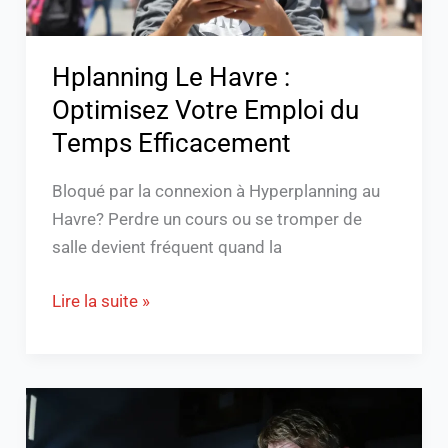
Temps
Efficacement
Hplanning Le Havre :
Optimisez Votre Emploi du
Temps Efficacement
Bloqué par la connexion à Hyperplanning au
Havre? Perdre un cours ou se tromper de
salle devient fréquent quand la
Lire la suite »
Comment
retrouver