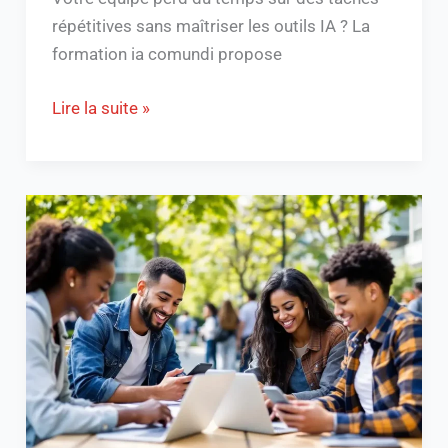
répétitives sans maîtriser les outils IA ? La
formation ia comundi propose
Lire la suite »
Webmail
Nantes
:
Guide
Essentiel
pour
Étudiants
et
Pros