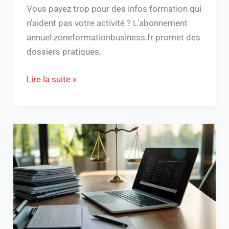
Vous payez trop pour des infos formation qui
n’aident pas votre activité ? L’abonnement
annuel zoneformationbusiness.fr promet des
dossiers pratiques,
Lire la suite »
Les
étapes
essentielles
pour
la
création
d’une